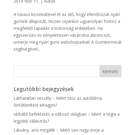
2019 febr 11.
|
Autók
A tavasz közeledtével itt az idő, hogy ellenőrizzük nyári
gumink állapotát, hiszen olyankor ugyanolyan fontos a
megfelelő tapadás a biztonság érdekében. Ha
egyszerűen és kényelmesen vásárolna abroncsot,
ismerje meg nyári gumi webshopunkat! A Gumiterminál
segítségével...
Legutóbbi bejegyzések
Láthatatlan veszély – Miért tilos az autóklíma
fertőtlenítést kihagyni?
Időtálló befektetés a változó világban – Miért a tégla a
legjobb választás?
Látvány, ami megállít – Miért van nagy ereje a