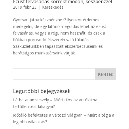
Ezüst felvásárlás korrekt módon, készpénzzel
2019 febr 23.
|
Kereskedés
Gyorsan jutna készpénzhez? Ilyenkor érdemes
mérlegelni, de egy kitűnő megoldás lehet az ezüst
felvásárlás, vagyis a régi, nem használt, és csak a
fiókban porosodó ékszerein való túladás.
Szaküzletünkben tapasztalt ékszerbecsüseink és
barátságos munkatársaink várják...
Legutóbbi bejegyzések
Láthatatlan veszély – Miért tilos az autóklíma
fertőtlenítést kihagyni?
Időtálló befektetés a változó világban – Miért a tégla a
legjobb választás?