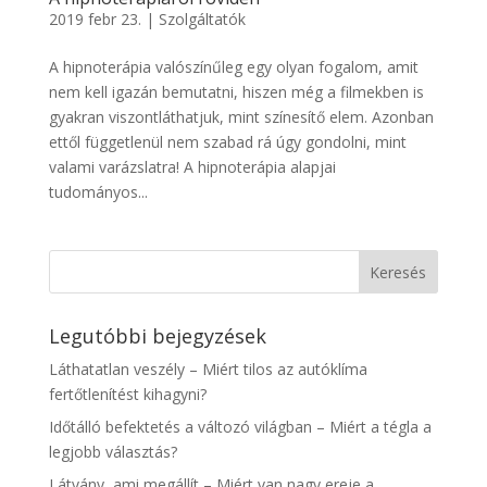
2019 febr 23.
|
Szolgáltatók
A hipnoterápia valószínűleg egy olyan fogalom, amit
nem kell igazán bemutatni, hiszen még a filmekben is
gyakran viszontláthatjuk, mint színesítő elem. Azonban
ettől függetlenül nem szabad rá úgy gondolni, mint
valami varázslatra! A hipnoterápia alapjai
tudományos...
Legutóbbi bejegyzések
Láthatatlan veszély – Miért tilos az autóklíma
fertőtlenítést kihagyni?
Időtálló befektetés a változó világban – Miért a tégla a
legjobb választás?
Látvány, ami megállít – Miért van nagy ereje a