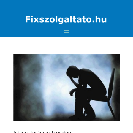
A hipnoterápiáról röviden