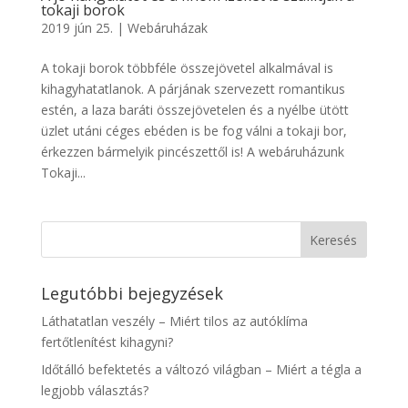
tokaji borok
2019 jún 25.
|
Webáruházak
A tokaji borok többféle összejövetel alkalmával is
kihagyhatatlanok. A párjának szervezett romantikus
estén, a laza baráti összejövetelen és a nyélbe ütött
üzlet utáni céges ebéden is be fog válni a tokaji bor,
érkezzen bármelyik pincészettől is! A webáruházunk
Tokaji...
Legutóbbi bejegyzések
Láthatatlan veszély – Miért tilos az autóklíma
fertőtlenítést kihagyni?
Időtálló befektetés a változó világban – Miért a tégla a
legjobb választás?