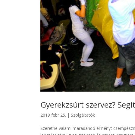
Gyerekzsúrt szervez? Segí
2019 febr 25.
|
Szolgáltatók
Szeretne valami maradandó élményt csempészni