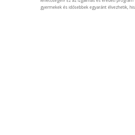
lehetőségén! Ez az izgalmas és eredeti program
gyermekek és idősebbek egyaránt élvezhetik, hisz