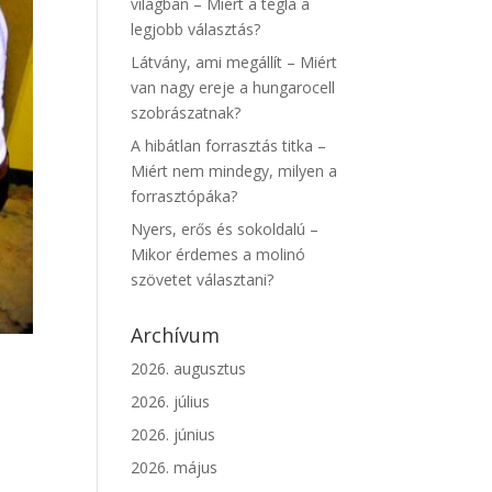
világban – Miért a tégla a
legjobb választás?
Látvány, ami megállít – Miért
van nagy ereje a hungarocell
szobrászatnak?
A hibátlan forrasztás titka –
Miért nem mindegy, milyen a
forrasztópáka?
Nyers, erős és sokoldalú –
Mikor érdemes a molinó
szövetet választani?
Archívum
2026. augusztus
2026. július
2026. június
2026. május