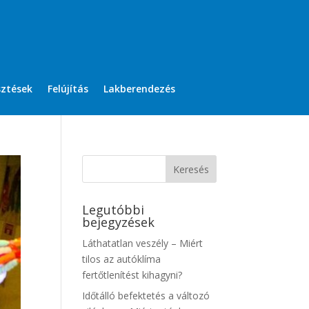
sztések
Felújítás
Lakberendezés
Legutóbbi
bejegyzések
Láthatatlan veszély – Miért
tilos az autóklíma
fertőtlenítést kihagyni?
Időtálló befektetés a változó