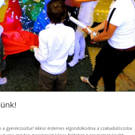
tünk!
 a gyerekzsúrba? Akkor érdemes elgondolkodnia a szabadulószoba