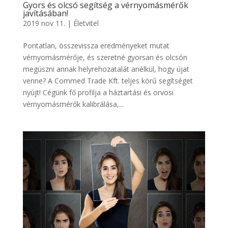
Gyors és olcsó segítség a vérnyomásmérők
javításában!
2019 nov 11.
|
Életvitel
Pontatlan, összevissza eredményeket mutat
vérnyomásmérője, és szeretné gyorsan és olcsón
megúszni annak helyrehozatalát anélkül, hogy újat
venne? A Commed Trade Kft. teljes körű segítséget
nyújt! Cégünk fő profilja a háztartási és orvosi
vérnyomásmérők kalibrálása,...