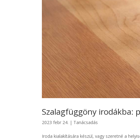
Szalagfüggöny irodákba: p
2023 febr 24.
|
Tanácsadás
Iroda kialakítására készül, vagy szeretné a helyi