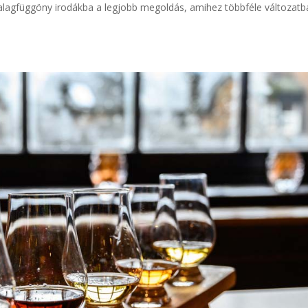
szalagfüggöny irodákba a legjobb megoldás, amihez többféle változat