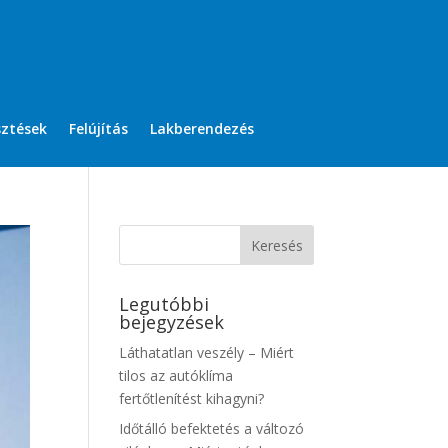
sztések
Felújítás
Lakberendezés
Legutóbbi
bejegyzések
Láthatatlan veszély – Miért
tilos az autóklíma
fertőtlenítést kihagyni?
Időtálló befektetés a változó