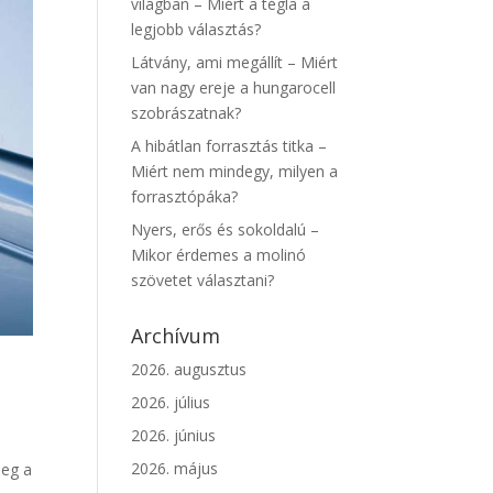
világban – Miért a tégla a
legjobb választás?
Látvány, ami megállít – Miért
van nagy ereje a hungarocell
szobrászatnak?
A hibátlan forrasztás titka –
Miért nem mindegy, milyen a
forrasztópáka?
Nyers, erős és sokoldalú –
Mikor érdemes a molinó
szövetet választani?
Archívum
2026. augusztus
2026. július
2026. június
2026. május
meg a