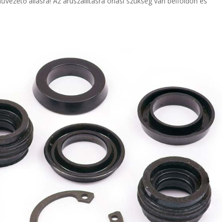
vezető állásra! Az áruszállításra óriási szükség van belföldön és