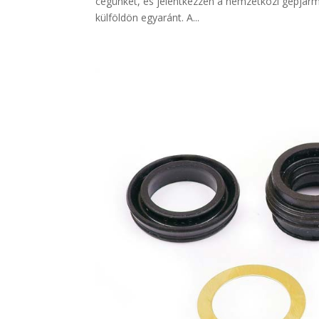
cégünket, és jelentkezzen a nemzetközi gépjármű
külföldön egyaránt. A...