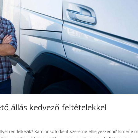
 állás kedvező feltételekkel
llyel rendelkezik? Kamionsofőrként szeretne elhelyezkedni? Ismerje 