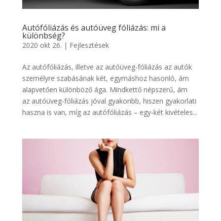
Autófóliázás és autóüveg fóliázás: mi a
különbség?
2020 okt 26.
|
Fejlesztések
Az autófóliázás, illetve az autóüveg-fóliázás az autók
személyre szabásának két, egymáshoz hasonló, ám
alapvetően különböző ága. Mindkettő népszerű, ám
az autóüveg-fóliázás jóval gyakoribb, hiszen gyakorlati
haszna is van, míg az autófóliázás – egy-két kivételes...