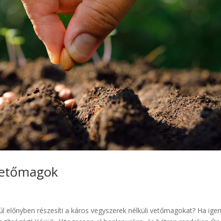
 vetőmagok
 előnyben részesíti a káros vegyszerek nélküli vetőmagokat? Ha igen