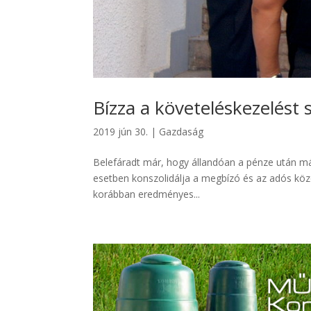
Bízza a követeléskezelést 
2019 jún 30.
|
Gazdaság
Belefáradt már, hogy állandóan a pénze után m
esetben konszolidálja a megbízó és az adós közö
korábban eredményes...