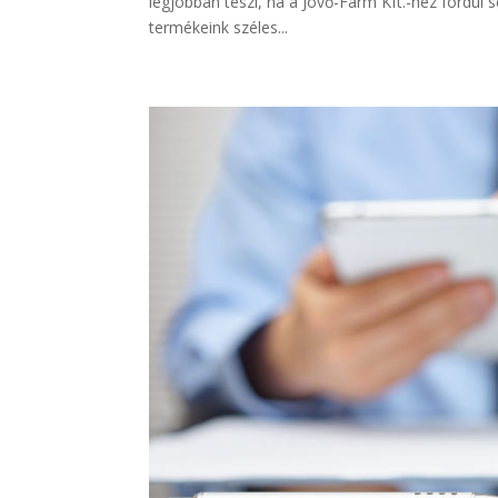
legjobban teszi, ha a Jövő-Farm Kft.-hez fordul s
termékeink széles...