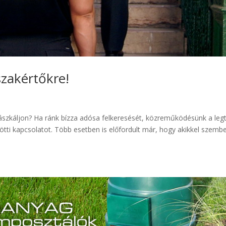
szakértőkre!
ászkáljon? Ha ránk bízza adósa felkeresését, közreműködésünk a leg
tti kapcsolatot. Több esetben is előfordult már, hogy akikkel szemb