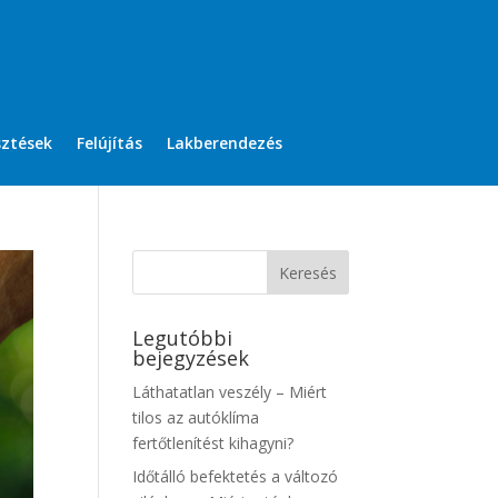
sztések
Felújítás
Lakberendezés
Legutóbbi
bejegyzések
Láthatatlan veszély – Miért
tilos az autóklíma
fertőtlenítést kihagyni?
Időtálló befektetés a változó