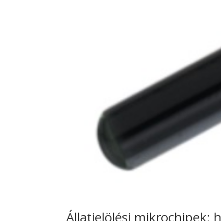
Állatjelölési mikrochipek: h