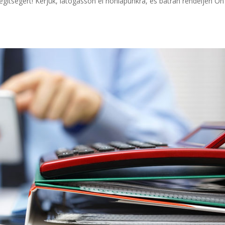
egítségért! Kérjük, látogasson el honlapunkra, és bátran rendeljen Ön 