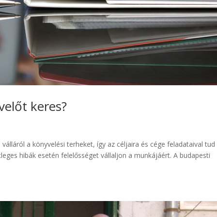
előt keres?
álláról a könyvelési terheket, így az céljaira és cége feladataival tud
tleges hibák esetén felelősséget vállaljon a munkájáért. A budapesti