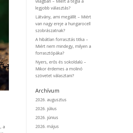
világban – Miért a tégla a
legjobb választás?
Látvány, ami megállít – Miért
van nagy ereje a hungarocell
szobrászatnak?
A hibátlan forrasztás titka –
Miért nem mindegy, milyen a
forrasztópáka?
Nyers, erős és sokoldalú –
Mikor érdemes a molinó
szövetet választani?
Archívum
2026. augusztus
2026. július
2026. június
2026. május
, a