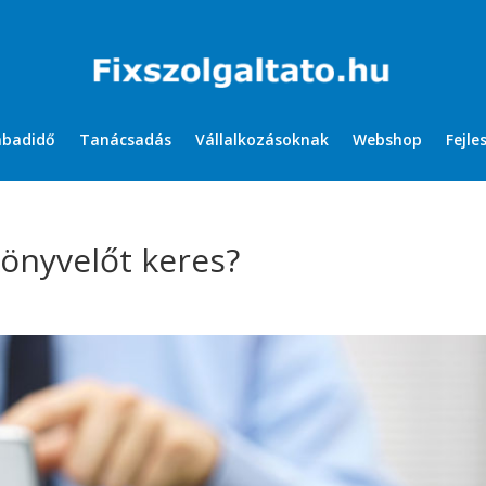
abadidő
Tanácsadás
Vállalkozásoknak
Webshop
Fejle
önyvelőt keres?