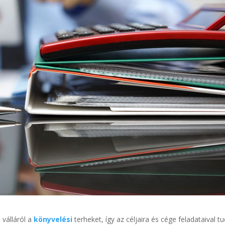
 válláról a
könyvelési
terheket, így az céljaira és cége feladataival t