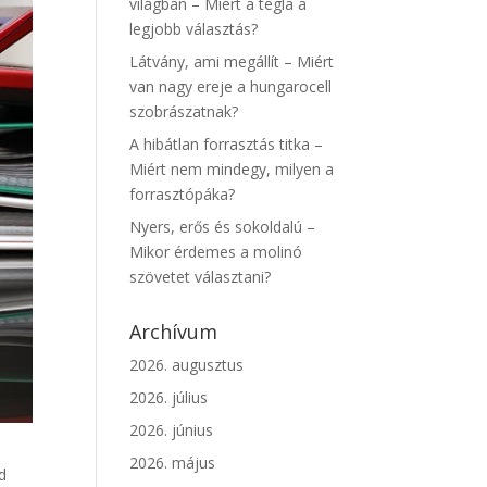
világban – Miért a tégla a
legjobb választás?
Látvány, ami megállít – Miért
van nagy ereje a hungarocell
szobrászatnak?
A hibátlan forrasztás titka –
Miért nem mindegy, milyen a
forrasztópáka?
Nyers, erős és sokoldalú –
Mikor érdemes a molinó
szövetet választani?
Archívum
2026. augusztus
2026. július
2026. június
2026. május
ud