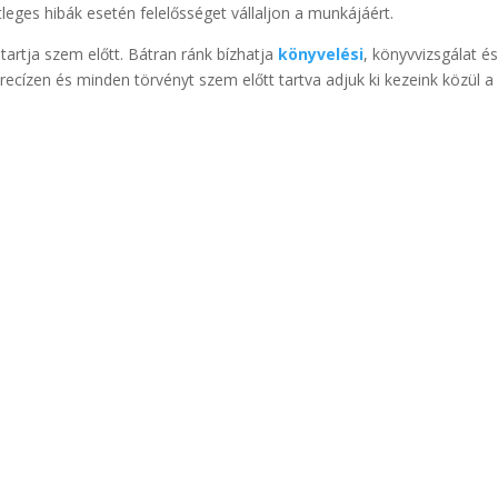
tleges hibák esetén felelősséget vállaljon a munkájáért.
tartja szem előtt. Bátran ránk bízhatja
könyvelési
, könyvvizsgálat é
precízen és minden törvényt szem előtt tartva adjuk ki kezeink közül a