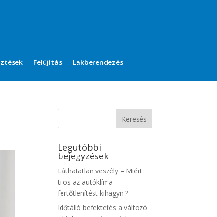
sztések
Felújítás
Lakberendezés
Legutóbbi
bejegyzések
Láthatatlan veszély – Miért
tilos az autóklíma
fertőtlenítést kihagyni?
Időtálló befektetés a változó