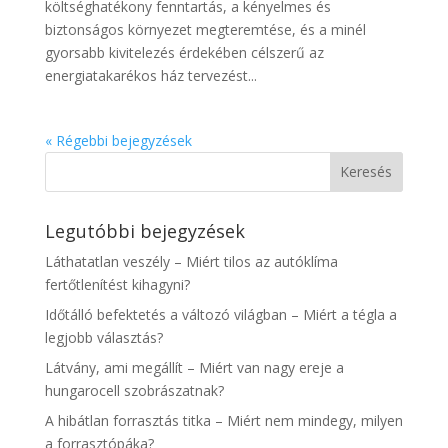
költséghatékony fenntartás, a kényelmes és
biztonságos környezet megteremtése, és a minél
gyorsabb kivitelezés érdekében célszerű az
energiatakarékos ház tervezést...
« Régebbi bejegyzések
Legutóbbi bejegyzések
Láthatatlan veszély – Miért tilos az autóklíma
fertőtlenítést kihagyni?
Időtálló befektetés a változó világban – Miért a tégla a
legjobb választás?
Látvány, ami megállít – Miért van nagy ereje a
hungarocell szobrászatnak?
A hibátlan forrasztás titka – Miért nem mindegy, milyen
a forrasztópáka?