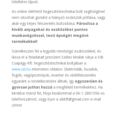
tökéletes típust.
Az online elérhető hegesztéstechnikai bolt segítségével
nem okozhat gondot a hiányzó eszközök pótlása, vagy
akár egy teljes felszerelés biztosítása.
Párosítsa a
kiváló anyagokat és eszközöket pontos
munkavégzéssel, testi épségét megóvó
termékekkel!
Szerelkezzen fel a legjobb minőségű eszközökkel, és
lássa el a feladatait precízen! Széles kínálat várja a SIB
Csapágy Kft. hegesztéstechnikai boltjában a
www.sib.hu
internetes oldalon. Elektródák, huzalok,
fogók, vágópisztolyok, inverter és védőfelszerelés
egyaránt a rendelkezésére állnak, így
egyszerűen és
gyorsan juthat hozzá
a megfelelő termékekhez. Ha
kérdése merül fel, hívja bizalommal a 06-1-2861556-os
telefonszámot, vagy írjon a sibkft@gmail.com e-mail
címre!