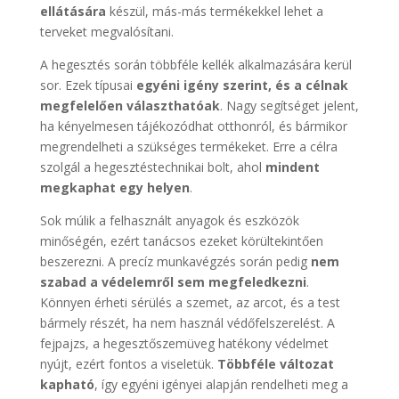
ellátására
készül, más-más termékekkel lehet a
terveket megvalósítani.
A hegesztés során többféle kellék alkalmazására kerül
sor. Ezek típusai
egyéni igény szerint, és a célnak
megfelelően választhatóak
. Nagy segítséget jelent,
ha kényelmesen tájékozódhat otthonról, és bármikor
megrendelheti a szükséges termékeket. Erre a célra
szolgál a hegesztéstechnikai bolt, ahol
mindent
megkaphat egy helyen
.
Sok múlik a felhasznált anyagok és eszközök
minőségén, ezért tanácsos ezeket körültekintően
beszerezni. A precíz munkavégzés során pedig
nem
szabad a védelemről sem megfeledkezni
.
Könnyen érheti sérülés a szemet, az arcot, és a test
bármely részét, ha nem használ védőfelszerelést. A
fejpajzs, a hegesztőszemüveg hatékony védelmet
nyújt, ezért fontos a viseletük.
Többféle változat
kapható
, így egyéni igényei alapján rendelheti meg a