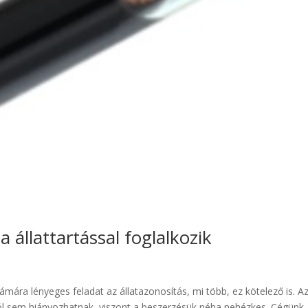
a állattartással foglalkozik
ámára lényeges feladat az állatazonosítás, mi több, ez kötelező is. A
gból sem hiányozhatnak, viszont a beszerzésük néha nehézkes. Cégünk,