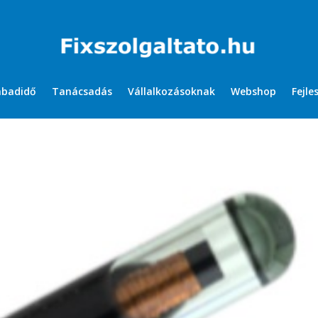
abadidő
Tanácsadás
Vállalkozásoknak
Webshop
Fejle