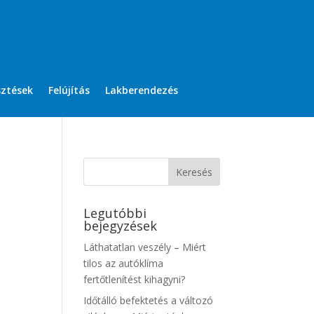
sztések
Felújítás
Lakberendezés
Legutóbbi
bejegyzések
Láthatatlan veszély – Miért
tilos az autóklíma
fertőtlenítést kihagyni?
Időtálló befektetés a változó