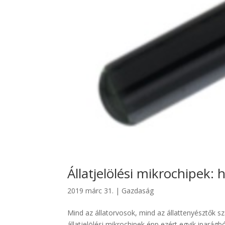
Állatjelölési mikrochipek: h
2019 márc 31.
|
Gazdaság
Mind az állatorvosok, mind az állattenyésztők sz
állatjelölési mikrochipek épp ezért egyik ipará