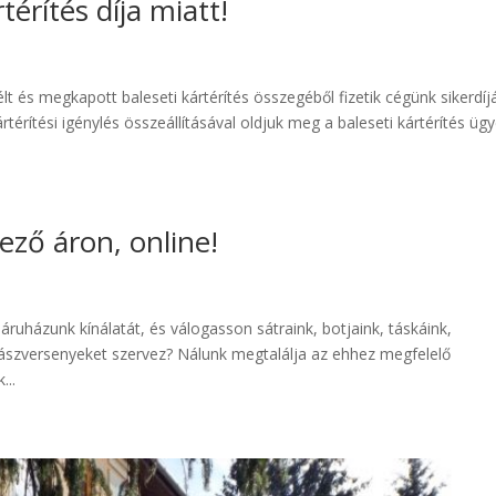
érítés díja miatt!
t és megkapott baleseti kártérítés összegéből fizetik cégünk sikerdíjá
térítési igénylés összeállításával oldjuk meg a baleseti kártérítés ügy
ező áron, online!
ruházunk kínálatát, és válogasson sátraink, botjaink, táskáink,
rgászversenyeket szervez? Nálunk megtalálja az ehhez megfelelő
...