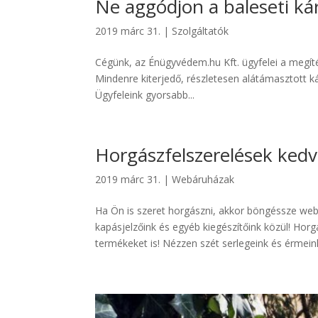
Ne aggódjon a baleseti kárt
2019 márc 31.
|
Szolgáltatók
Cégünk, az Énügyvédem.hu Kft. ügyfelei a megítél
Mindenre kiterjedő, részletesen alátámasztott kár
Ügyfeleink gyorsabb...
Horgászfelszerelések kedv
2019 márc 31.
|
Webáruházak
Ha Ön is szeret horgászni, akkor böngéssze webá
kapásjelzőink és egyéb kiegészítőink közül! Ho
termékeket is! Nézzen szét serlegeink és érmeink