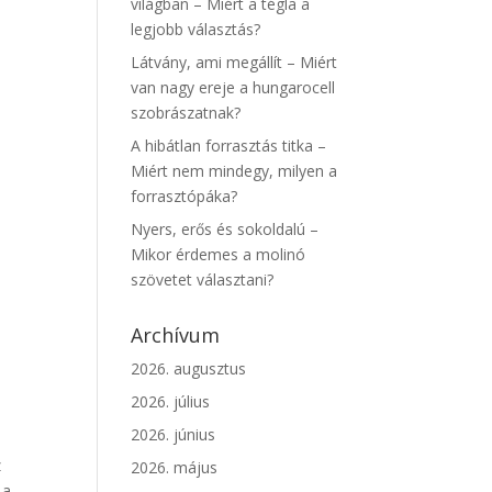
világban – Miért a tégla a
legjobb választás?
Látvány, ami megállít – Miért
van nagy ereje a hungarocell
szobrászatnak?
A hibátlan forrasztás titka –
Miért nem mindegy, milyen a
forrasztópáka?
Nyers, erős és sokoldalú –
Mikor érdemes a molinó
szövetet választani?
Archívum
2026. augusztus
2026. július
2026. június
z
2026. május
 a