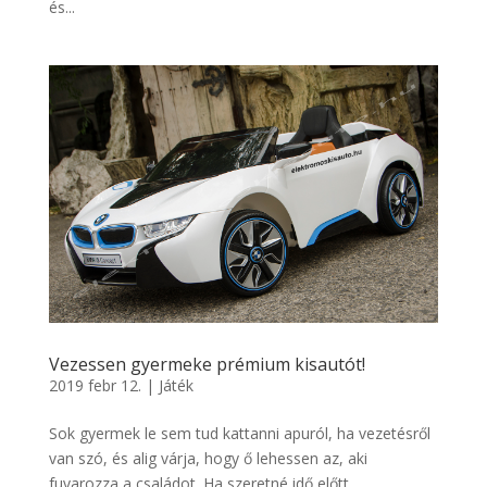
és...
Vezessen gyermeke prémium kisautót!
2019 febr 12.
|
Játék
Sok gyermek le sem tud kattanni apuról, ha vezetésről
van szó, és alig várja, hogy ő lehessen az, aki
fuvarozza a családot. Ha szeretné idő előtt