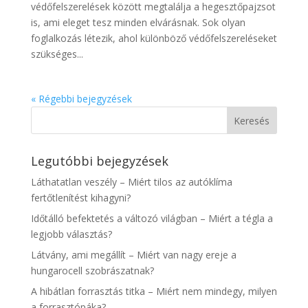
védőfelszerelések között megtalálja a hegesztőpajzsot
is, ami eleget tesz minden elvárásnak. Sok olyan
foglalkozás létezik, ahol különböző védőfelszereléseket
szükséges...
« Régebbi bejegyzések
Legutóbbi bejegyzések
Láthatatlan veszély – Miért tilos az autóklíma
fertőtlenítést kihagyni?
Időtálló befektetés a változó világban – Miért a tégla a
legjobb választás?
Látvány, ami megállít – Miért van nagy ereje a
hungarocell szobrászatnak?
A hibátlan forrasztás titka – Miért nem mindegy, milyen
a forrasztópáka?