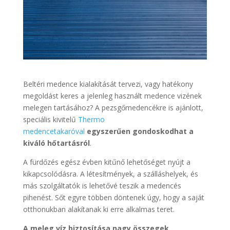
Beltéri medence kialakítását tervezi, vagy hatékony
megoldást keres a jelenleg használt medence vizének
melegen tartásához? A pezsgőmedencékre is ajánlott,
speciális kivitelű
Thermo
medencetakaróval
egyszerűen gondoskodhat a
kiváló hőtartásról
.
A fürdőzés egész évben kitűnő lehetőséget nyújt a
kikapcsolódásra. A létesítmények, a szálláshelyek, és
más szolgáltatók is lehetővé teszik a medencés
pihenést. Sőt egyre többen döntenek úgy, hogy a saját
otthonukban alakítanak ki erre alkalmas teret.
A meleg víz biztosítása nagy összegek