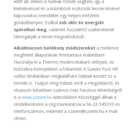
előtt áll, ebben is tudnak Önnek segíteni, így a
kivitelezéssel és a különböző eszközök beszerzésével
kapcsolatos teendőket egy helyen intézheti
gördülékenyen. Ezáltal
sok időt és energiát
spórolhat meg
, valamint hozzáértő szakemberek
támogatják a tervei megvalósítását.
Alkalmazzon hatékony módszereket
a medence
megfelelő állapotának fenntartása érdekében!
Használja ki a Thermo medencetakaró előnyeit, és
biztosítsa könnyebben a hőtartást! A Szavini Pool Kft.
széles kínálatában megtalálható többek között ez a
termék is. Tudjon meg többet erről a megoldásról, és
olvasson bővebben számos más hasznos lehetőségről
is a
www.szavini.hu
weboldalon! Készséggel állnak a
rendelkezésére a cég munkatársai a 06-23-545310-es
telefonszámon, valamint a szavini@szavini.hu e-mail
címen.