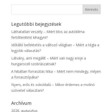
Legutóbbi bejegyzések
Láthatatlan veszély – Miért tilos az autóklíma
fertőtlenítést kihagyni?
Időtálló befektetés a változó világban – Miért a tégla a
legjobb választás?
Látvány, ami megállít – Miért van nagy ereje a
hungarocell szobrászatnak?
A hibátlan forrasztás titka – Miért nem mindegy, milyen
a forrasztópáka?
Nyers, erős és sokoldalú – Mikor érdemes a molinó
szövetet választani?
Archívum
2026. augusztus