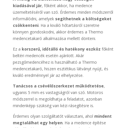
kiadásával jár
, főként akkor, ha medence
üzemeltetéséről van szó. Érdemes minden módszerről
informálódni, amelyek
segíthetnek a költségeket
csökkenteni
. Ha a kiváló hőtartásról szeretne
könnyen gondoskodni, akkor érdemes a Thermo
medencetakaró alkalmazása mellett dönteni.
Ez a
korszerű, időtálló és hatékony eszköz
főként
beltéri medencék esetén ajánlott. Akár
pezsgőmedencéhez is használható a Thermo
medencetakaró, hiszen esztétikus látványt nyújt, és
kiváló eredménnyel jár az elhelyezése.
Tanácsos a csévélőszerkezet működtetése
,
ugyanis 5 mm-es vastagságról van szó. Motoros
módszerrel is megoldhatja a feladatot, azonban
mindenképp szükség van kézi rásegítésre is.
Érdemes olyan szolgáltatót választani, ahol
mindent
megtalálhat egy helyen
. Ha a medence építése