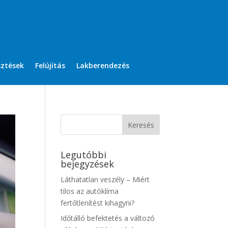
sztések
Felújítás
Lakberendezés
Legutóbbi
bejegyzések
Láthatatlan veszély – Miért
tilos az autóklíma
fertőtlenítést kihagyni?
Időtálló befektetés a változó