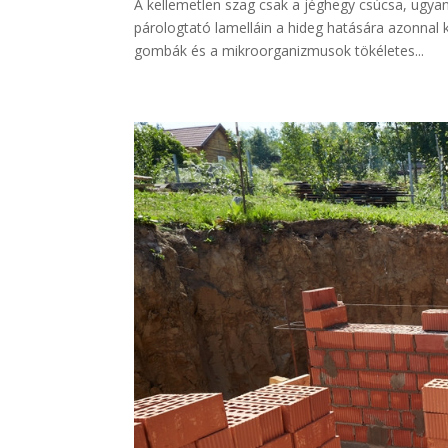
A kellemetlen szag csak a jéghegy csúcsa, ugya
párologtató lamelláin a hideg hatására azonnal k
gombák és a mikroorganizmusok tökéletes...