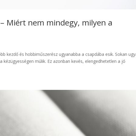
a – Miért nem mindegy, milyen a
egtöbb kezdő és hobbiműszerész ugyanabba a csapdába esik. Sokan ugy
g a kézügyességen múlik. Ez azonban kevés, elengedhetetlen a jó