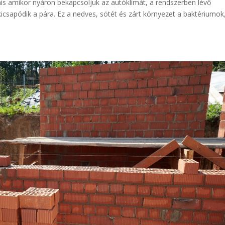
nis amikor nyáron bekapcsoljuk az autóklímát, a rendszerben lévő
icsapódik a pára. Ez a nedves, sötét és zárt környezet a baktériumok