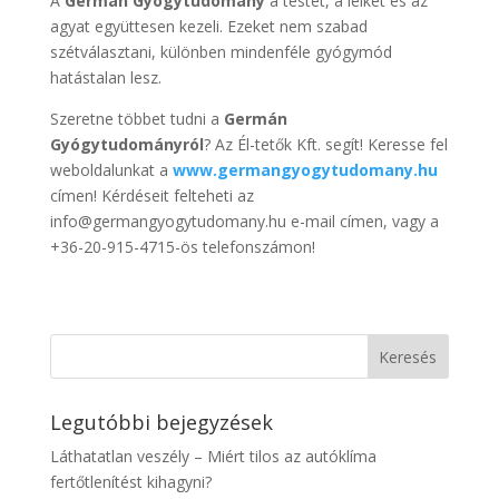
A
Germán Gyógytudomány
a testet, a lelket és az
agyat együttesen kezeli. Ezeket nem szabad
szétválasztani, különben mindenféle gyógymód
hatástalan lesz.
Szeretne többet tudni a
Germán
Gyógytudományról
? Az Él-tetők Kft. segít! Keresse fel
weboldalunkat a
www.germangyogytudomany.hu
címen! Kérdéseit felteheti az
info@germangyogytudomany.hu e-mail címen, vagy a
+36-20-915-4715-ös telefonszámon!
Legutóbbi bejegyzések
Láthatatlan veszély – Miért tilos az autóklíma
fertőtlenítést kihagyni?