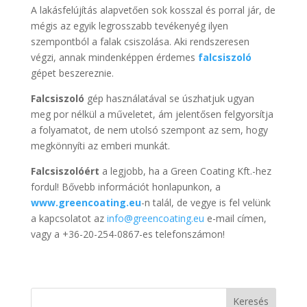
A lakásfelújítás alapvetően sok kosszal és porral jár, de
mégis az egyik legrosszabb tevékenyég ilyen
szempontból a falak csiszolása. Aki rendszeresen
végzi, annak mindenképpen érdemes
falcsiszoló
gépet beszereznie.
Falcsiszoló
gép használatával se úszhatjuk ugyan
meg por nélkül a műveletet, ám jelentősen felgyorsítja
a folyamatot, de nem utolsó szempont az sem, hogy
megkönnyíti az emberi munkát.
Falcsiszolóért
a legjobb, ha a Green Coating Kft.-hez
fordul! Bővebb információt honlapunkon, a
www.greencoating.eu
-n talál, de vegye is fel velünk
a kapcsolatot az
info@greencoating.eu
e-mail címen,
vagy a +36-20-254-0867-es telefonszámon!