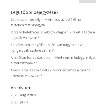
Legutóbbi bejegyzések
Láthatatlan veszély – Miért tilos az autóklíma
fertőtlenítést kihagyni?
Időtálló befektetés a változó világban – Miért a tégla a
legjobb választás?
Látvány, ami megállít – Miért van nagy ereje a
hungarocell szobrászatnak?
A hibátlan forrasztás titka – Miért nem mindegy, milyen
a forrasztópáka?
Nyers, erős és sokoldalú – Mikor érdemes a molinó
szövetet választani?
Archívum
2026. augusztus
2026. július