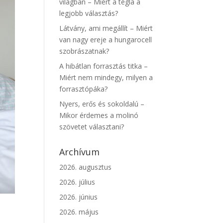
világban – Miért a tégla a
legjobb választás?
Látvány, ami megállít – Miért
van nagy ereje a hungarocell
szobrászatnak?
A hibátlan forrasztás titka –
Miért nem mindegy, milyen a
forrasztópáka?
Nyers, erős és sokoldalú –
Mikor érdemes a molinó
szövetet választani?
Archívum
2026. augusztus
2026. július
2026. június
2026. május