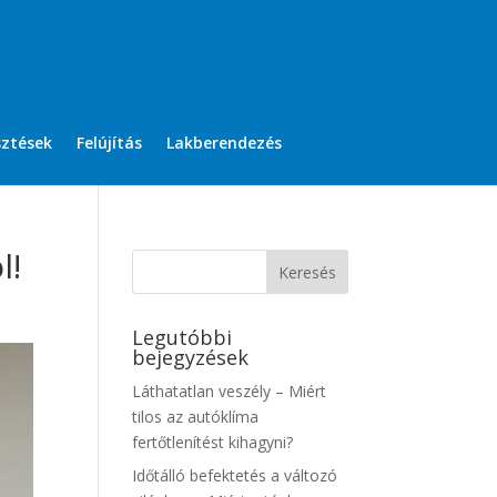
sztések
Felújítás
Lakberendezés
l!
Legutóbbi
bejegyzések
Láthatatlan veszély – Miért
tilos az autóklíma
fertőtlenítést kihagyni?
Időtálló befektetés a változó