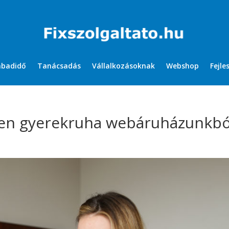
abadidő
Tanácsadás
Vállalkozásoknak
Webshop
Fejle
en gyerekruha webáruházunkbó