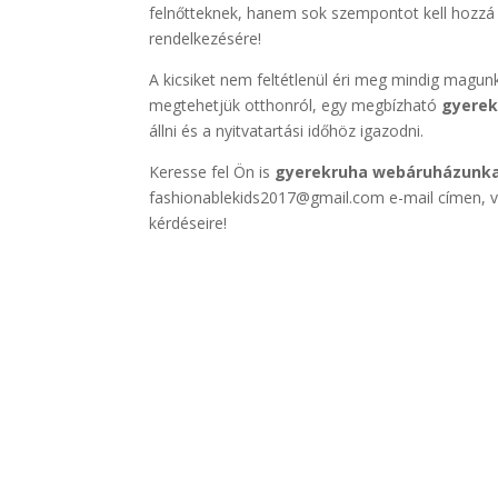
felnőtteknek, hanem sok szempontot kell hozzá
rendelkezésére!
A kicsiket nem feltétlenül éri meg mindig magun
megtehetjük otthonról, egy megbízható
gyerek
állni és a nyitvatartási időhöz igazodni.
Keresse fel Ön is
gyerekruha webáruházunk
fashionablekids2017@gmail.com e-mail címen, v
kérdéseire!