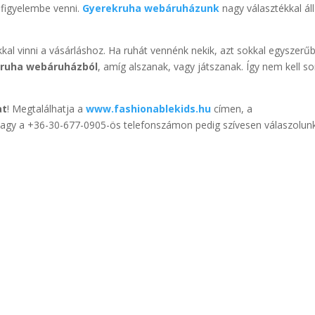
 figyelembe venni.
Gyerekruha webáruházunk
nagy választékkal áll
kkal vinni a vásárláshoz. Ha ruhát vennénk nekik, azt sokkal egyszerű
ruha webáruházból
, amíg alszanak, vagy játszanak. Így nem kell s
at
! Megtalálhatja a
www.fashionablekids.hu
címen, a
agy a +36-30-677-0905-ös telefonszámon pedig szívesen válaszolun