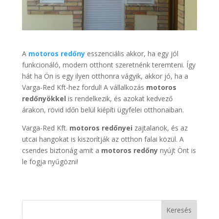
A
motoros redőny
esszenciális akkor, ha egy jól
funkcionáló, modern otthont szeretnénk teremteni. Így
hát ha Ön is egy ilyen otthonra vágyik, akkor jó, ha a
Varga-Red Kft-hez fordul! A vállalkozás
motoros
redőnyökkel
is rendelkezik, és azokat kedvező
árakon, rövid időn belül kiépíti ügyfelei otthonaiban.
Varga-Red Kft.
motoros redőnyei
zajtalanok, és az
utcai hangokat is kiszorítják az otthon falai közül. A
csendes biztonág amit a
motoros redőny
nyújt Önt is
le fogja nyűgözni!