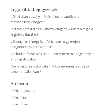
Legutóbbi bejegyzések
Láthatatlan veszély – Miért tilos az autóklíma
fertőtlenítést kihagyni?
Időtálló befektetés a változó világban – Miért a tégla a
legjobb választás?
Látvány, ami megállít – Miért van nagy ereje a
hungarocell szobrászatnak?
A hibátlan forrasztás titka – Miért nem mindegy, milyen
a forrasztópáka?
Nyers, erős és sokoldalú – Mikor érdemes a molinó
szövetet választani?
Archívum
2026. augusztus
2026. július
2026. június