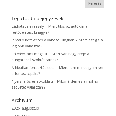
Legutóbbi bejegyzések
Láthatatlan veszély – Miért tilos az autóklíma
fertőtlenítést kihagyni?
Időtálló befektetés a változó világban – Miért a tégla a
legjobb választás?
Látvány, ami megállít – Miért van nagy ereje a
hungarocell szobrászatnak?
A hibátlan forrasztás titka – Miért nem mindegy, milyen
a forrasztópáka?
Nyers, erős és sokoldalú – Mikor érdemes a molinó
szövetet választani?
Archívum
2026. augusztus
2026. július