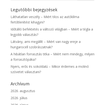
Legutóbbi bejegyzések
Láthatatlan veszély – Miért tilos az autóklíma
fertőtlenítést kihagyni?
Időtálló befektetés a változó világban – Miért a tégla a
legjobb választás?
Látvány, ami megállít – Miért van nagy ereje a
hungarocell szobrászatnak?
A hibátlan forrasztás titka – Miért nem mindegy, milyen
a forrasztópáka?
Nyers, erős és sokoldalú – Mikor érdemes a molinó
szövetet választani?
Archívum
2026. augusztus
2026. július
2026. június