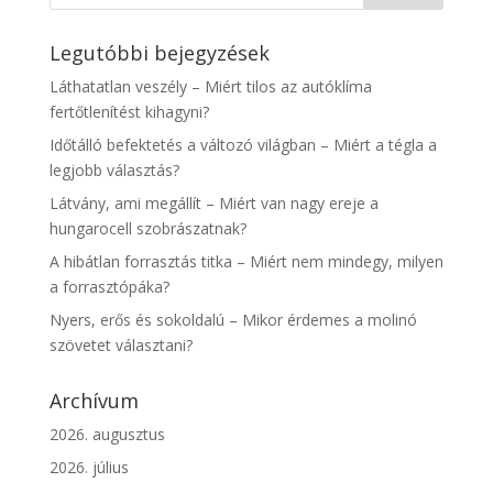
Legutóbbi bejegyzések
Láthatatlan veszély – Miért tilos az autóklíma
fertőtlenítést kihagyni?
Időtálló befektetés a változó világban – Miért a tégla a
legjobb választás?
Látvány, ami megállít – Miért van nagy ereje a
hungarocell szobrászatnak?
A hibátlan forrasztás titka – Miért nem mindegy, milyen
a forrasztópáka?
Nyers, erős és sokoldalú – Mikor érdemes a molinó
szövetet választani?
Archívum
2026. augusztus
2026. július