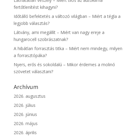
Láthatatlan veszély – Miért tilos az autóklíma
fertőtlenítést kihagyni?
Időtálló befektetés a változó világban – Miért a tégla a
legjobb választás?
Látvány, ami megállít – Miért van nagy ereje a
hungarocell szobrászatnak?
A hibátlan forrasztás titka – Miért nem mindegy, milyen
a forrasztópáka?
Nyers, erős és sokoldalú – Mikor érdemes a molinó
szövetet választani?
Archívum
2026. augusztus
2026. július
2026. június
2026. május
2026. április