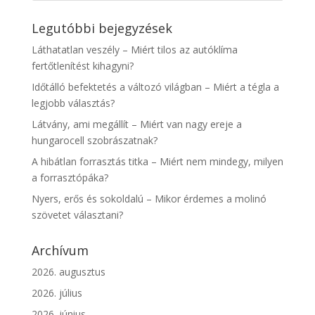
Legutóbbi bejegyzések
Láthatatlan veszély – Miért tilos az autóklíma
fertőtlenítést kihagyni?
Időtálló befektetés a változó világban – Miért a tégla a
legjobb választás?
Látvány, ami megállít – Miért van nagy ereje a
hungarocell szobrászatnak?
A hibátlan forrasztás titka – Miért nem mindegy, milyen
a forrasztópáka?
Nyers, erős és sokoldalú – Mikor érdemes a molinó
szövetet választani?
Archívum
2026. augusztus
2026. július
2026. június