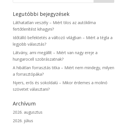
Legutóbbi bejegyzések
Láthatatlan veszély – Miért tilos az autóklíma
fertőtlenítést kihagyni?
Időtálló befektetés a változó világban – Miért a tégla a
legjobb választás?
Látvány, ami megállít – Miért van nagy ereje a
hungarocell szobrászatnak?
A hibátlan forrasztás titka – Miért nem mindegy, milyen
a forrasztópáka?
Nyers, erős és sokoldalú – Mikor érdemes a molinó
szövetet választani?
Archívum
2026. augusztus
2026. július