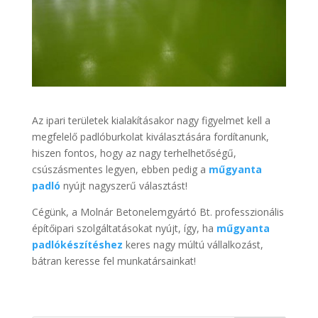
Az ipari területek kialakításakor nagy figyelmet kell a
megfelelő padlóburkolat kiválasztására fordítanunk,
hiszen fontos, hogy az nagy terhelhetőségű,
csúszásmentes legyen, ebben pedig a
műgyanta
padló
nyújt nagyszerű választást!
Cégünk, a Molnár Betonelemgyártó Bt. professzionális
építőipari szolgáltatásokat nyújt, így, ha
műgyanta
padlókészítéshez
keres nagy múltú vállalkozást,
bátran keresse fel munkatársainkat!