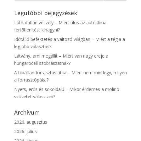
Legutóbbi bejegyzések
Láthatatlan veszély – Miért tilos az autóklíma
fertőtlenítést kihagyni?
Időtálló befektetés a változó világban – Miért a tégla a
legjobb választás?
Látvány, ami megállít – Miért van nagy ereje a
hungarocell szobrászatnak?
A hibátlan forrasztás titka – Miért nem mindegy, milyen
a forrasztópáka?
Nyers, erős és sokoldalú – Mikor érdemes a molinó
szövetet választani?
Archívum
2026. augusztus
2026. július
2026. június