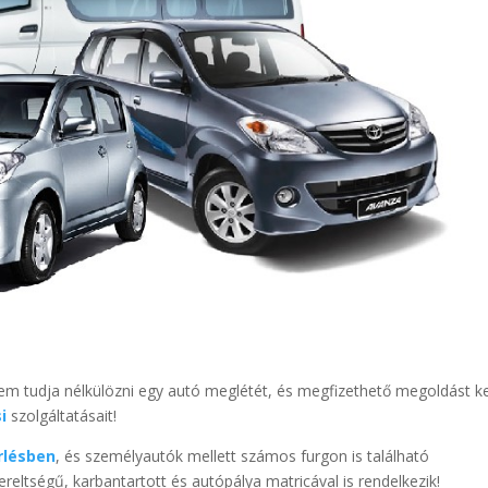
em tudja nélkülözni egy autó meglétét, és megfizethető megoldást k
i
szolgáltatásait!
rlésben
, és személyautók mellett számos furgon is található
ltségű, karbantartott és autópálya matricával is rendelkezik!