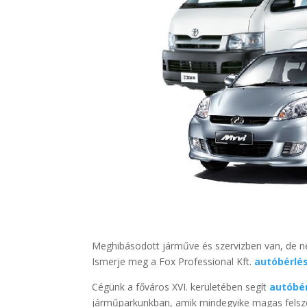
Meghibásodott járműve és szervizben van, de n
Ismerje meg a Fox Professional Kft.
autóbérlés
Cégünk a főváros XVI. kerületében segít
autóbé
járműparkunkban, amik mindegyike magas felszere