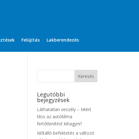
sztések
Felújítás
Lakberendezés
Legutóbbi
bejegyzések
Láthatatlan veszély – Miért
tilos az autóklíma
fertőtlenítést kihagyni?
Időtálló befektetés a változó