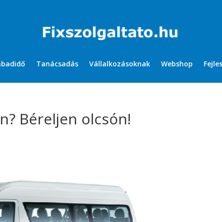
abadidő
Tanácsadás
Vállalkozásoknak
Webshop
Fejle
n? Béreljen olcsón!