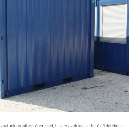
ozhatunk mobilkonténerekkel, hiszen azok kialakíthatók üzleteknek,