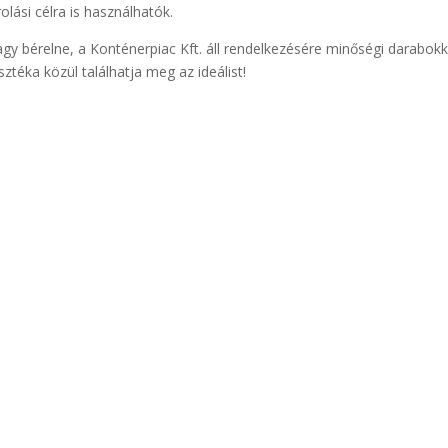
lási célra is használhatók.
gy bérelne, a Konténerpiac Kft. áll rendelkezésére minőségi darabokk
sztéka közül találhatja meg az ideálist!