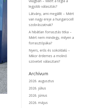
világban – Miért a tégla a
legjobb választás?
Látvány, ami megállít – Miért
van nagy ereje a hungarocell
szobrászatnak?
A hibátlan forrasztás titka –
Miért nem mindegy, milyen a
forrasztópáka?
Nyers, erős és sokoldalú –
Mikor érdemes a molinó
szövetet választani?
Archívum
2026. augusztus
2026. július
2026. június
2026. május