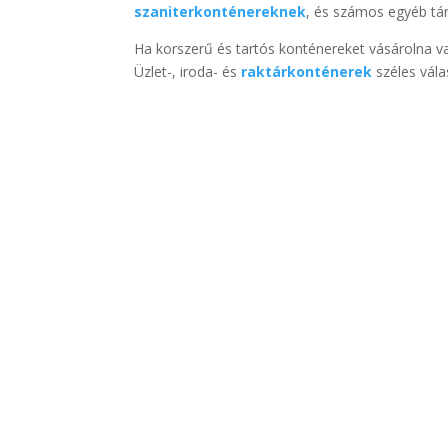
szaniterkonténereknek
, és számos egyéb táro
Ha korszerű és tartós konténereket vásárolna va
Üzlet-, iroda- és
raktárkonténerek
széles vála