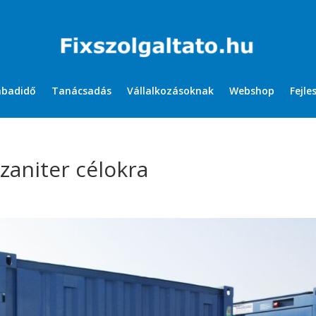
abadidő
Tanácsadás
Vállalkozásoknak
Webshop
Fejle
zaniter célokra