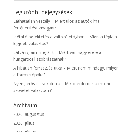
Legutóbbi bejegyzések
Láthatatlan veszély – Miért tilos az autóklíma
fertőtlenítést kihagyni?
Időtálló befektetés a változó világban – Miért a tégla a
legjobb választás?
Látvány, ami megállít – Miért van nagy ereje a
hungarocell szobrászatnak?
A hibátlan forrasztás titka – Miért nem mindegy, milyen
a forrasztópáka?
Nyers, erős és sokoldalú – Mikor érdemes a molinó
szövetet választani?
Archívum
2026. augusztus
2026. július
2026. június