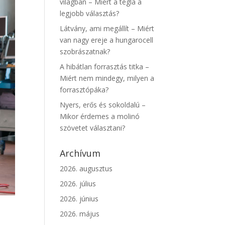
világban – Miért a tégla a
legjobb választás?
Látvány, ami megállít – Miért
van nagy ereje a hungarocell
szobrászatnak?
A hibátlan forrasztás titka –
Miért nem mindegy, milyen a
forrasztópáka?
Nyers, erős és sokoldalú –
Mikor érdemes a molinó
szövetet választani?
Archívum
2026. augusztus
2026. július
2026. június
2026. május