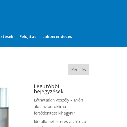
sztések
Felújítás
Lakberendezés
Legutóbbi
bejegyzések
Láthatatlan veszély – Miért
tilos az autóklíma
fertőtlenítést kihagyni?
Időtálló befektetés a változó