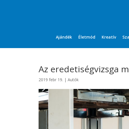
Ajándék
Életmód
Kreatív
Sz
Az eredetiségvizsga m
2019 febr 19.
|
Autók