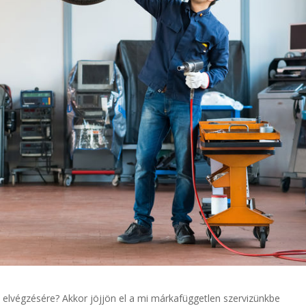
a
elvégzésére? Akkor jöjjön el a mi márkafüggetlen szervizünkbe