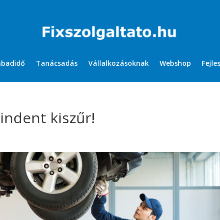
abadidő
Tanácsadás
Vállalkozásoknak
Webshop
Fejle
indent kiszűr!