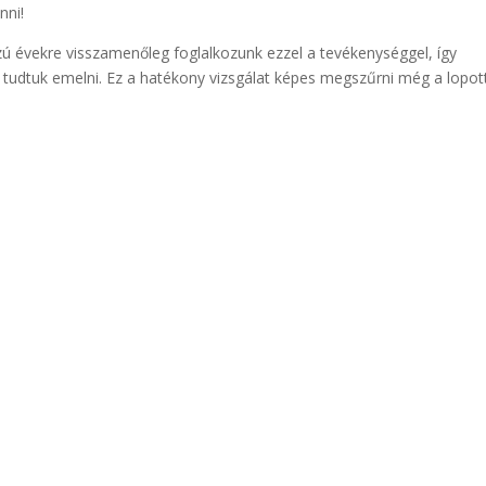
nni!
 évekre visszamenőleg foglalkozunk ezzel a tevékenységgel, így
tudtuk emelni. Ez a hatékony vizsgálat képes megszűrni még a lopot