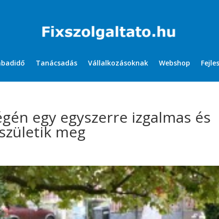
abadidő
Tanácsadás
Vállalkozásoknak
Webshop
Fejle
végén egy egyszerre izgalmas és
 születik meg