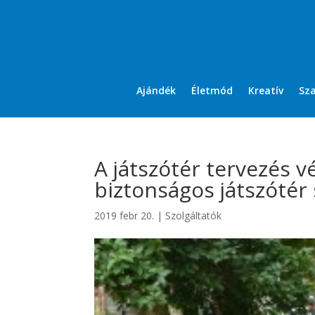
Ajándék
Életmód
Kreatív
Sz
A játszótér tervezés 
biztonságos játszótér
2019 febr 20.
|
Szolgáltatók