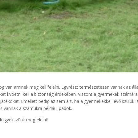
g van aminek meg kell felelni. Egyrészt természetesen vannak az ál
amiket kvöetni kell a biztonság érdekében. Viszont a gyermekek számára
átékokat. Emellett pedig az sem árt, ha a gyermekekkel lévő szülők is
és vannak a számukra például padok.
 igyekszünk megfelelni!