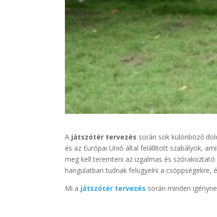
A
játszótér tervezés
során sok különböző dolo
és az Európai Unió által felállított szabályok, 
meg kell teremteni az izgalmas és szórakoztató j
hangulatban tudnak felügyelni a csöppségekre, 
Mi a
játszótér tervezés
során minden igénynek