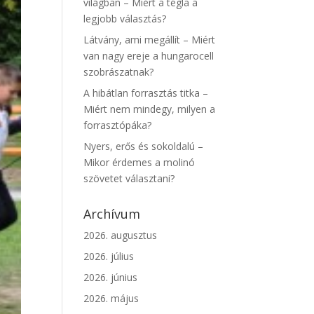
világban – Miért a tégla a
legjobb választás?
Látvány, ami megállít – Miért
van nagy ereje a hungarocell
szobrászatnak?
A hibátlan forrasztás titka –
Miért nem mindegy, milyen a
forrasztópáka?
Nyers, erős és sokoldalú –
Mikor érdemes a molinó
szövetet választani?
Archívum
2026. augusztus
2026. július
2026. június
2026. május