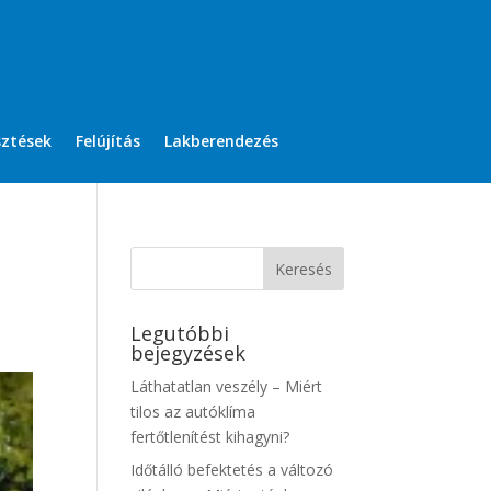
sztések
Felújítás
Lakberendezés
Legutóbbi
bejegyzések
Láthatatlan veszély – Miért
tilos az autóklíma
fertőtlenítést kihagyni?
Időtálló befektetés a változó