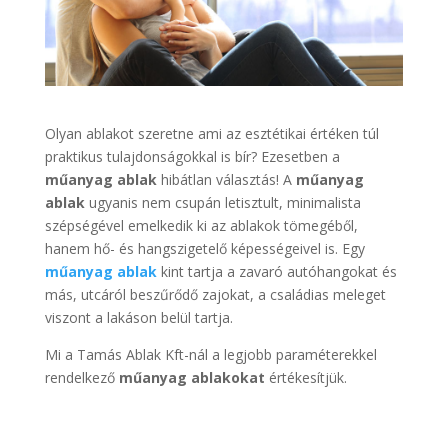
Olyan ablakot szeretne ami az esztétikai értéken túl
praktikus tulajdonságokkal is bír? Ezesetben a
műanyag ablak
hibátlan választás! A
műanyag
ablak
ugyanis nem csupán letisztult, minimalista
szépségével emelkedik ki az ablakok tömegéből,
hanem hő- és hangszigetelő képességeivel is. Egy
műanyag ablak
kint tartja a zavaró autóhangokat és
más, utcáról beszűrődő zajokat, a családias meleget
viszont a lakáson belül tartja.
Mi a Tamás Ablak Kft-nál a legjobb paraméterekkel
rendelkező
műanyag ablakokat
értékesítjük.