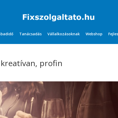
abadidő
Tanácsadás
Vállalkozásoknak
Webshop
Fejle
reatívan, profin