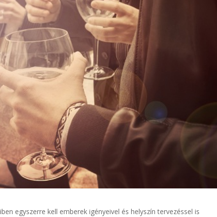
en egyszerre kell emberek igényeivel és helyszín tervezéssel is