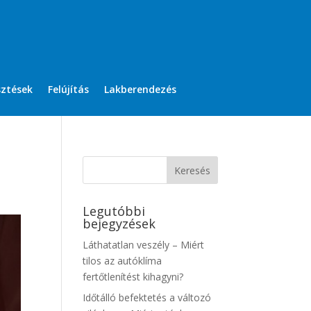
sztések
Felújítás
Lakberendezés
Legutóbbi
bejegyzések
Láthatatlan veszély – Miért
tilos az autóklíma
fertőtlenítést kihagyni?
Időtálló befektetés a változó