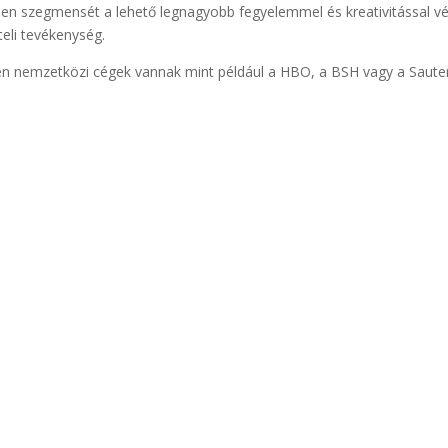
den szegmensét a lehető legnagyobb fegyelemmel és kreativitással vé
li tevékenység.
ben nemzetközi cégek vannak mint például a HBO, a BSH vagy a Sauter