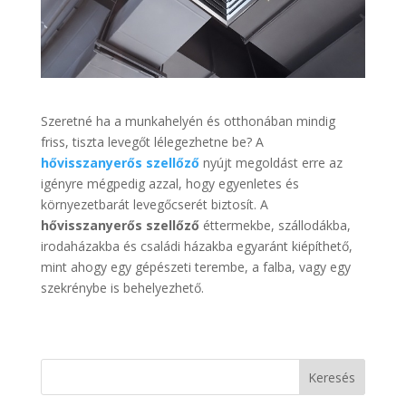
Szeretné ha a munkahelyén és otthonában mindig
friss, tiszta levegőt lélegezhetne be? A
hővisszanyerős szellőző
nyújt megoldást erre az
igényre mégpedig azzal, hogy egyenletes és
környezetbarát levegőcserét biztosít. A
hővisszanyerős szellőző
éttermekbe, szállodákba,
irodaházakba és családi házakba egyaránt kiépíthető,
mint ahogy egy gépészeti terembe, a falba, vagy egy
szekrénybe is behelyezhető.