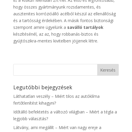
itt a Kiskun Meridián Zrt-nél. Az első és legfontosabb,
hogy összes gyártmányunk rozsdamentes, és
ausztenites korrózióálló acélból készül az ellenállóság
és a tartósság érdekében. A másik fontos biztonsági
szempont amire ügyelünk a
saválló tartályok
készítésénél, az az, hogy robbanás-biztos és
gyújtószikra-mentes kivitelben jöjjenek létre.
Legutóbbi bejegyzések
Láthatatlan veszély – Miért tilos az autóklíma
fertőtlenítést kihagyni?
Időtálló befektetés a változó világban – Miért a tégla a
legjobb választás?
Látvány, ami megállít – Miért van nagy ereje a