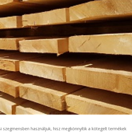
i szegmensben használjuk, hisz megkönnyítik a kötegelt termékek