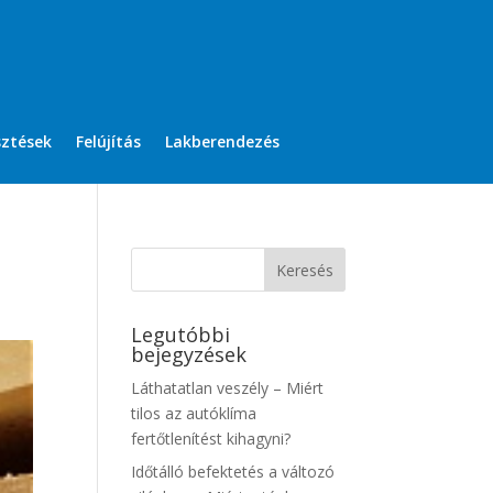
sztések
Felújítás
Lakberendezés
Legutóbbi
bejegyzések
Láthatatlan veszély – Miért
tilos az autóklíma
fertőtlenítést kihagyni?
Időtálló befektetés a változó