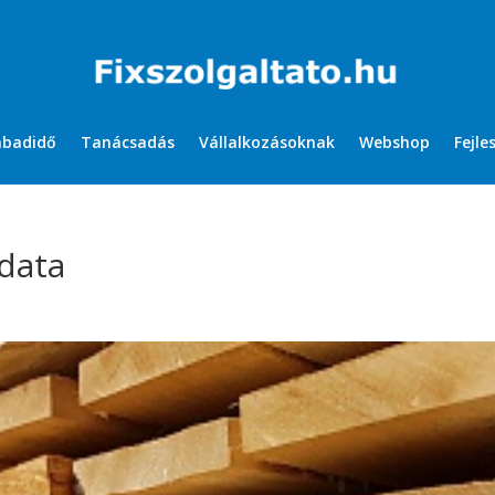
abadidő
Tanácsadás
Vállalkozásoknak
Webshop
Fejle
adata