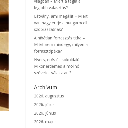
világban – Miért a tégla a
legjobb választás?
Látvány, ami megállít – Miért
van nagy ereje a hungarocell
szobrászatnak?
A hibátlan forrasztás titka –
Miért nem mindegy, milyen a
forrasztópáka?
Nyers, erős és sokoldalú –
Mikor érdemes a molinó
szövetet választani?
Archívum
2026. augusztus
2026. július
2026. június
2026. május