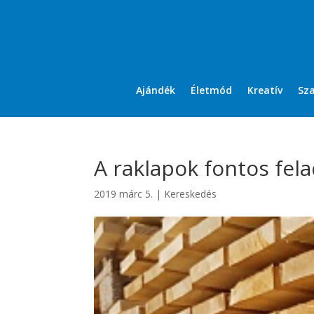
Ajándék
Életmód
Kreatív
Sz
A raklapok fontos fel
2019 márc 5.
|
Kereskedés