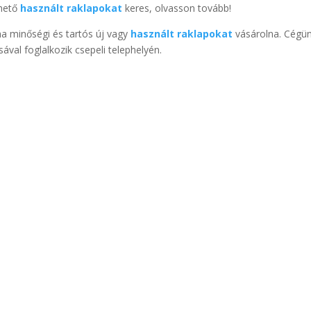
thető
használt raklapokat
keres, olvasson tovább!
ha minőségi és tartós új vagy
használt raklapokat
vásárolna. Cégü
val foglalkozik csepeli telephelyén.