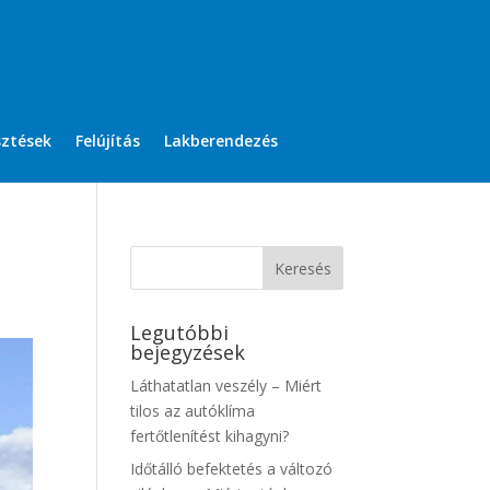
sztések
Felújítás
Lakberendezés
Legutóbbi
bejegyzések
Láthatatlan veszély – Miért
tilos az autóklíma
fertőtlenítést kihagyni?
Időtálló befektetés a változó