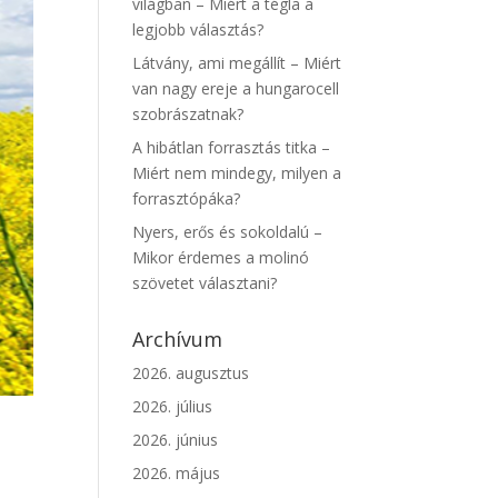
világban – Miért a tégla a
legjobb választás?
Látvány, ami megállít – Miért
van nagy ereje a hungarocell
szobrászatnak?
A hibátlan forrasztás titka –
Miért nem mindegy, milyen a
forrasztópáka?
Nyers, erős és sokoldalú –
Mikor érdemes a molinó
szövetet választani?
Archívum
2026. augusztus
2026. július
2026. június
2026. május