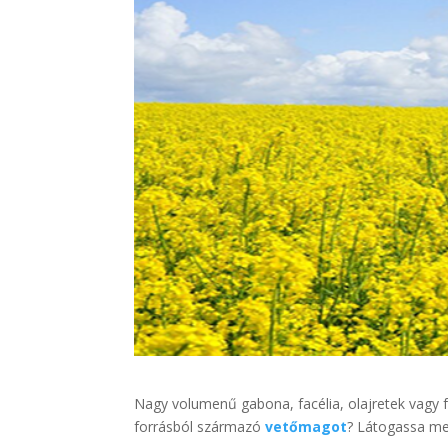
Nagy volumenű gabona, facélia, olajretek vag
forrásból származó
vetőmagot
? Látogassa meg