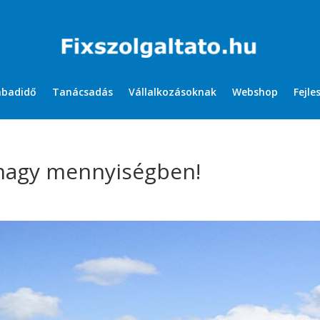
abadidő
Tanácsadás
Vállalkozásoknak
Webshop
Fejle
nagy mennyiségben!