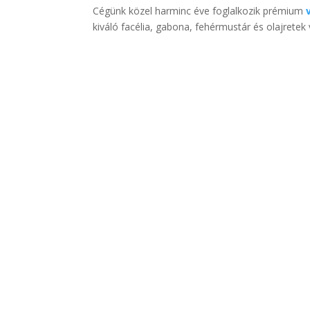
Cégünk közel harminc éve foglalkozik prémium
kiváló facélia, gabona, fehérmustár és olajrete