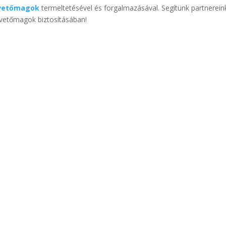
vetőmagok
termeltetésével és forgalmazásával. Segítünk partnerei
k vetőmagok biztosításában!