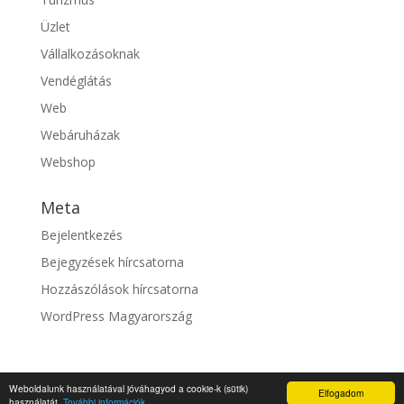
Üzlet
Vállalkozásoknak
Vendéglátás
Web
Webáruházak
Webshop
Meta
Bejelentkezés
Bejegyzések hírcsatorna
Hozzászólások hírcsatorna
WordPress Magyarország
Weboldalunk használatával jóváhagyod a cookie-k (sütik)
Elfogadom
© fixszolgaltato.hu |
Impresszum
használatát.
További információk