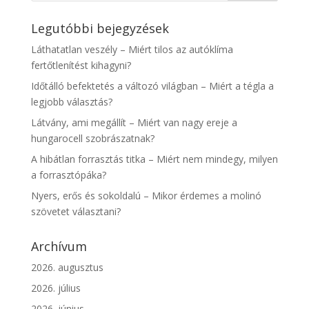
Legutóbbi bejegyzések
Láthatatlan veszély – Miért tilos az autóklíma
fertőtlenítést kihagyni?
Időtálló befektetés a változó világban – Miért a tégla a
legjobb választás?
Látvány, ami megállít – Miért van nagy ereje a
hungarocell szobrászatnak?
A hibátlan forrasztás titka – Miért nem mindegy, milyen
a forrasztópáka?
Nyers, erős és sokoldalú – Mikor érdemes a molinó
szövetet választani?
Archívum
2026. augusztus
2026. július
2026. június