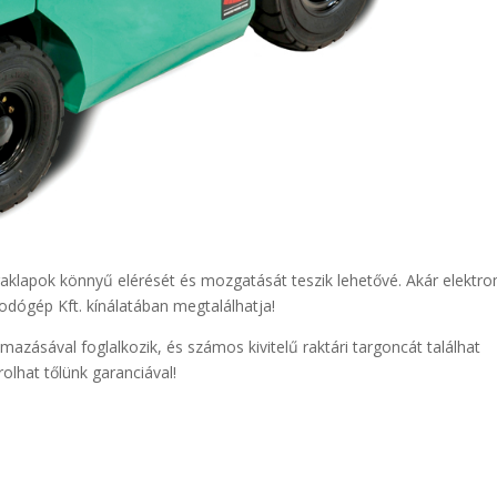
raklapok könnyű elérését és mozgatását teszik lehetővé. Akár elektr
dógép Kft. kínálatában megtalálhatja!
mazásával foglalkozik, és számos kivitelű raktári targoncát találhat
olhat tőlünk garanciával!