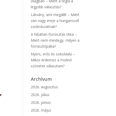
világban – Miért a tégla a
legjobb választás?
Látvány, ami megállít – Miért
van nagy ereje a hungarocell
szobrászatnak?
A hibátlan forrasztás titka –
Miért nem mindegy, milyen a
forrasztópáka?
Nyers, erős és sokoldalú –
Mikor érdemes a molinó
szövetet választani?
Archívum
2026. augusztus
2026. július
2026. június
2026. május