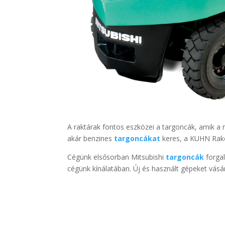
A raktárak fontos eszközei a targoncák, amik a 
akár benzines
targoncákat
keres, a KUHN Rako
Cégünk elsősorban Mitsubishi
targoncák
forgal
cégünk kínálatában. Új és használt gépeket vásár