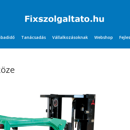
abadidő
Tanácsadás
Vállalkozásoknak
Webshop
Fejle
köze