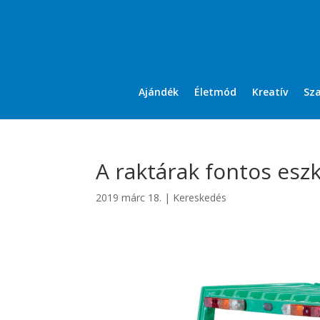
Ajándék
Életmód
Kreatív
Sz
A raktárak fontos esz
2019 márc 18.
|
Kereskedés