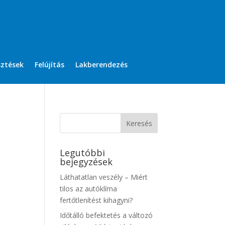
sztések
Felújítás
Lakberendezés
Legutóbbi
bejegyzések
Láthatatlan veszély – Miért
tilos az autóklíma
fertőtlenítést kihagyni?
Időtálló befektetés a változó