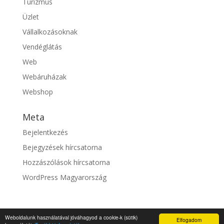
Turizmus
Üzlet
Vállalkozásoknak
Vendéglátás
Web
Webáruházak
Webshop
Meta
Bejelentkezés
Bejegyzések hírcsatorna
Hozzászólások hírcsatorna
WordPress Magyarország
Weboldalunk használatával jóváhagyod a cookie-k (sütik)
Elfogadom
© fixszolgaltato.hu |
Impresszum