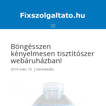
Böngésszen
kényelmesen tisztítószer
webáruházban!
2019 márc 19.
|
Kereskedés