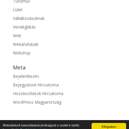
Turizmus
Üzlet
Vállalkozásoknak
Vendéglátás
Web
Webáruházak
Webshop
Meta
Bejelentkezés
Bejegyzések hírcsatorna
Hozzászólások hírcsatorna
WordPress Magyarország
Weboldalunk használatával jóváhagyod a cookie-k (sütik)
Elfogadom
© fixszolgaltato.hu |
Impresszum