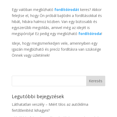
Egy valóban megbízható
fordítóirodát
keres? Akkor
felejtse el, hogy Ön próbál bajlódni a fordításokkal és
hibát, hibára halmoz közben. Van egy biztosabb és
egyszerűbb megoldás, amivel még az idejét is
megspórolja! Ez pedig egy megbízható
fordítóiroda
!
Ideje, hogy megismerkedjen vele, amennyiben egy
igazán megbízható és precíz fordításra van szüksége
Önnek vagy üzletének!
Legutóbbi bejegyzések
Láthatatlan veszély – Miért tilos az autóklíma
fertőtlenítést kihagyni?