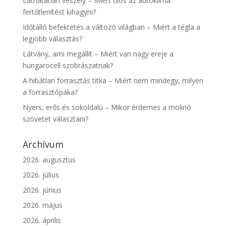
Láthatatlan veszély – Miért tilos az autóklíma
fertőtlenítést kihagyni?
Időtálló befektetés a változó világban – Miért a tégla a
legjobb választás?
Látvány, ami megállít – Miért van nagy ereje a
hungarocell szobrászatnak?
A hibátlan forrasztás titka – Miért nem mindegy, milyen
a forrasztópáka?
Nyers, erős és sokoldalú – Mikor érdemes a molinó
szövetet választani?
Archívum
2026. augusztus
2026. július
2026. június
2026. május
2026. április