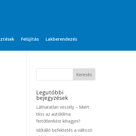
sztések
Felújítás
Lakberendezés
Legutóbbi
bejegyzések
Láthatatlan veszély – Miért
tilos az autóklíma
fertőtlenítést kihagyni?
Időtálló befektetés a változó