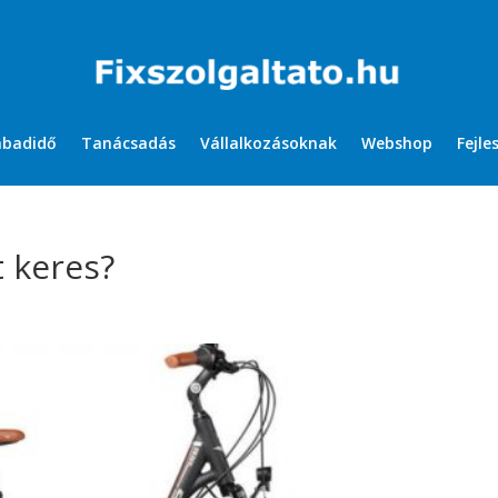
abadidő
Tanácsadás
Vállalkozásoknak
Webshop
Fejle
 keres?