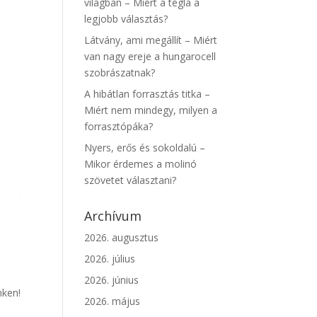
világban – Miért a tégla a
legjobb választás?
Látvány, ami megállít – Miért
van nagy ereje a hungarocell
szobrászatnak?
A hibátlan forrasztás titka –
Miért nem mindegy, milyen a
forrasztópáka?
Nyers, erős és sokoldalú –
Mikor érdemes a molinó
szövetet választani?
Archívum
2026. augusztus
2026. július
2026. június
nken!
2026. május