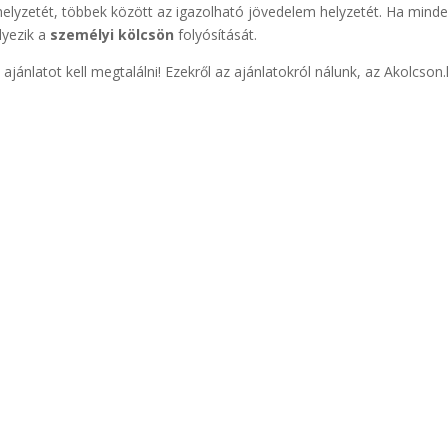
helyzetét, többek között az igazolható jövedelem helyzetét. Ha mind
lyezik a
személyi kölcsön
folyósítását.
ajánlatot kell megtalálni! Ezekről az ajánlatokról nálunk, az Akolcson