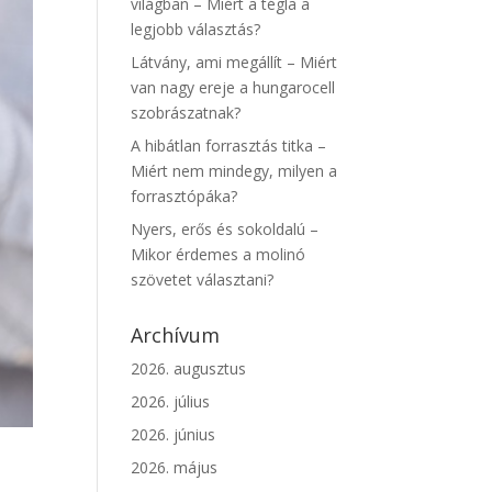
világban – Miért a tégla a
legjobb választás?
Látvány, ami megállít – Miért
van nagy ereje a hungarocell
szobrászatnak?
A hibátlan forrasztás titka –
Miért nem mindegy, milyen a
forrasztópáka?
Nyers, erős és sokoldalú –
Mikor érdemes a molinó
szövetet választani?
Archívum
2026. augusztus
2026. július
2026. június
2026. május