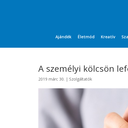
Ajándék
Életmód
Kreatív
Sz
A személyi kölcsön lef
2019 márc 30.
|
Szolgáltatók