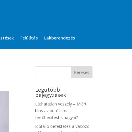
sztések
Felújítás
Lakberendezés
Legutóbbi
bejegyzések
Láthatatlan veszély – Miért
tilos az autóklíma
fertőtlenítést kihagyni?
Időtálló befektetés a változó