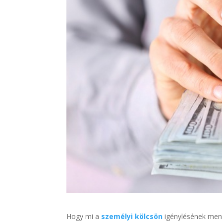
Hogy mi a
személyi kölcsön
igénylésének mene