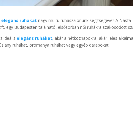
t
elegáns ruhákat
nagy múltú ruhaszalonunk segítségével! A Násfa
t. egy Budapesten található, elsősorban női ruhákra szakosodott sz
z ideális
elegáns ruhákat
, akár a hétköznapokra, akár jeles alkalma
úslány ruhákat, örömanya ruhákat vagy egyéb darabokat.