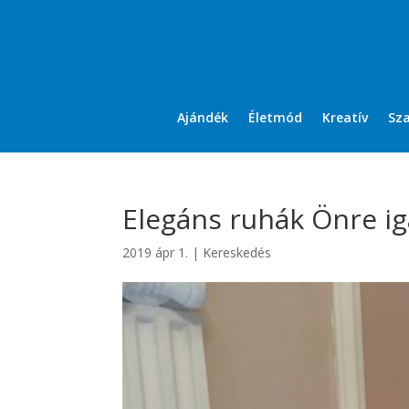
Ajándék
Életmód
Kreatív
Sz
Elegáns ruhák Önre ig
2019 ápr 1.
|
Kereskedés