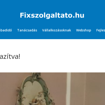
abadidő
Tanácsadás
Vállalkozásoknak
Webshop
Fejle
azítva!