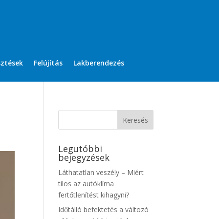
sztések
Felújítás
Lakberendezés
Legutóbbi
bejegyzések
Láthatatlan veszély – Miért
tilos az autóklíma
fertőtlenítést kihagyni?
Időtálló befektetés a változó